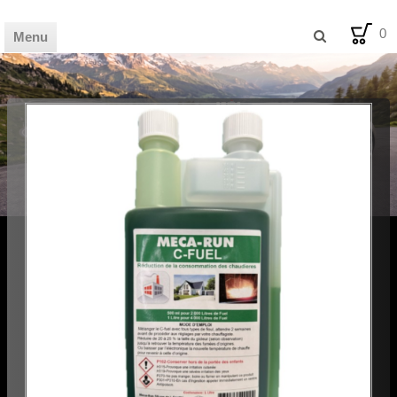
0
Menu
🏦 HOME
🛒 SHOP
📰 MAG
💡 BLOG
🪧 AVIS
🛠️ FDS
✉️ CONTACT