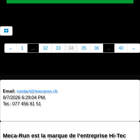
←
1
...
32
33
34
35
36
...
40
→
Email:
contact@mecarun.ch
8/7/2026 6:29:04 PM.
Tel.: 077 456 81 51
Meca-Run est la marque de l’entreprise Hi-Tec