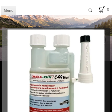
0
Menu
🏦 HOME
🛒 SHOP
📰 MAG
💡 BLOG
🪧 AVIS
🛠️ FDS
✉️ CONTACT