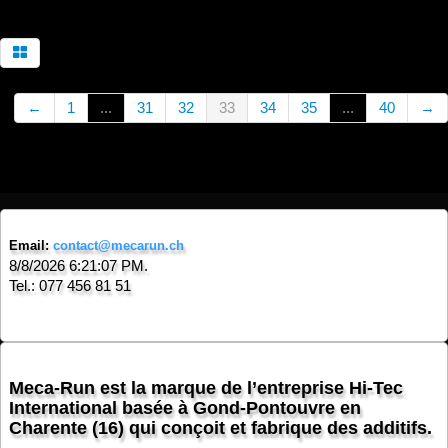
←
1
...
31
32
33
34
35
...
40
→
Email:
contact@mecarun.ch
8/8/2026 6:21:07 PM.
Tel.: 077 456 81 51
Meca-Run est la marque de l’entreprise Hi-Tec
International basée à Gond-Pontouvre en
Charente (16) qui conçoit et fabrique des additifs.