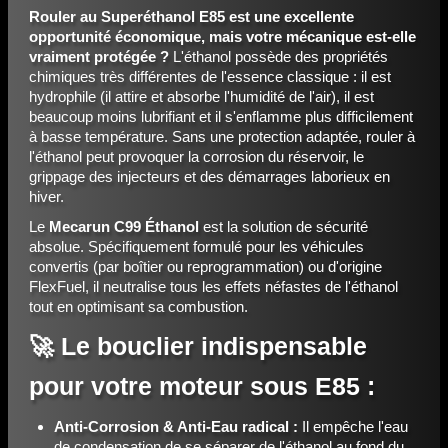
Rouler au Superéthanol E85 est une excellente
opportunité économique, mais votre mécanique est-elle
vraiment protégée ?
L'éthanol possède des propriétés
chimiques très différentes de l'essence classique : il est
hydrophile (il attire et absorbe l'humidité de l'air), il est
beaucoup moins lubrifiant et il s'enflamme plus difficilement
à basse température. Sans une protection adaptée, rouler à
l'éthanol peut provoquer la corrosion du réservoir, le
grippage des injecteurs et des démarrages laborieux en
hiver.
Le
Mecarun C99 Éthanol
est la solution de sécurité
absolue. Spécifiquement formulé pour les véhicules
convertis (par boîtier ou reprogrammation) ou d'origine
FlexFuel, il neutralise tous les effets néfastes de l'éthanol
tout en optimisant sa combustion.
🚀 Le bouclier indispensable
pour votre moteur sous E85 :
Anti-Corrosion & Anti-Eau radical :
Il empêche l'eau
de condensation de se séparer de l'éthanol au fond du