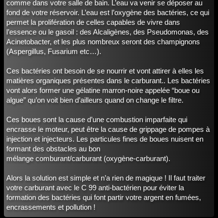
comme dans votre salle de bain. L’eau va venir se déposer au
fond de votre réservoir. L’eau est l’oxygène des bactéries, ce qui
permet la prolifération de celles capables de vivre dans
l’essence ou le gasoil : des Alcaligènes, des Pseudomonas, des
Acinetobacter, et les plus nombreux seront des champignons
(Aspergillus, Fusarium etc…).
Ces bactéries ont besoin de se nourrir et vont attirer à elles les
matières organiques présentes dans le carburant.. Les bactéries
vont alors former une gélatine marron-noire appelée “boue ou
algue” qu’on voit bien d’ailleurs quand on change le filtre.
Ces boues sont la cause d’une combustion imparfaite qui
encrasse le moteur, peut être la cause de grippage de pompes à
injection et injecteurs. Les particules fines de boues nuisent en
formant des obstacles au bon
mélange comburant/carburant (oxygène-carburant).
Alors la solution est simple et n’a rien de magique ! Il faut traiter
votre carburant avec le C 99 anti-bactérien pour éviter la
formation des bactéries qui font partir votre argent en fumées,
encrassements et pollution !