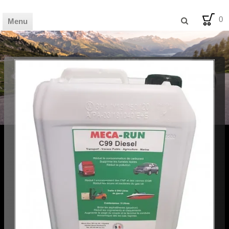
0
Menu
🏦 HOME
🛒 SHOP
📰 MAG
💡 BLOG
🪧 AVIS
🛠️ FDS
✉️ CONTACT