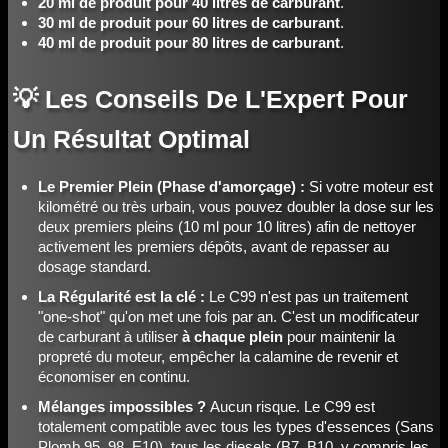
20 ml de produit pour 40 litres de carburant
.
30 ml de produit pour 60 litres de carburant
.
40 ml de produit pour 80 litres de carburant
.
💡 Les Conseils De L'Expert Pour
Un Résultat Optimal
Le Premier Plein (Phase d'amorçage) :
Si votre moteur est
kilométré ou très urbain, vous pouvez doubler la dose sur les
deux premiers pleins (10 ml pour 10 litres) afin de nettoyer
activement les premiers dépôts, avant de repasser au
dosage standard.
La Régularité est la clé :
Le C99 n'est pas un traitement
"one-shot" qu'on met une fois par an. C'est un modificateur
de carburant à utiliser
à chaque plein
pour maintenir la
propreté du moteur, empêcher la calamine de revenir et
économiser en continu.
Mélanges impossibles ?
Aucun risque. Le C99 est
totalement compatible avec tous les types d'essences (Sans
Plomb 95, 98, E10), tous les diesels (B7, B10, y compris les