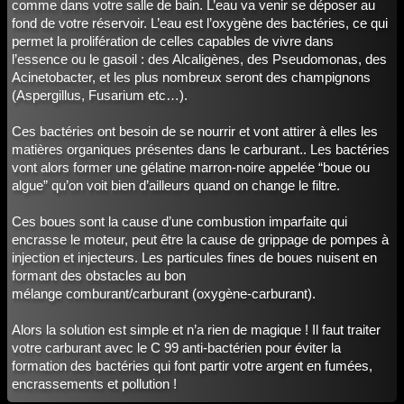
comme dans votre salle de bain. L’eau va venir se déposer au
fond de votre réservoir. L’eau est l’oxygène des bactéries, ce qui
permet la prolifération de celles capables de vivre dans
l’essence ou le gasoil : des Alcaligènes, des Pseudomonas, des
Acinetobacter, et les plus nombreux seront des champignons
(Aspergillus, Fusarium etc…).
Ces bactéries ont besoin de se nourrir et vont attirer à elles les
matières organiques présentes dans le carburant.. Les bactéries
vont alors former une gélatine marron-noire appelée “boue ou
algue” qu’on voit bien d’ailleurs quand on change le filtre.
Ces boues sont la cause d’une combustion imparfaite qui
encrasse le moteur, peut être la cause de grippage de pompes à
injection et injecteurs. Les particules fines de boues nuisent en
formant des obstacles au bon
mélange comburant/carburant (oxygène-carburant).
Alors la solution est simple et n’a rien de magique ! Il faut traiter
votre carburant avec le C 99 anti-bactérien pour éviter la
formation des bactéries qui font partir votre argent en fumées,
encrassements et pollution !