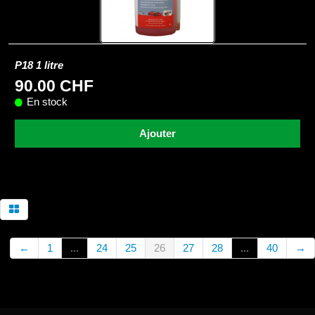
P18 1 litre
90.00 CHF
En stock
Ajouter
←
1
...
24
25
26
27
28
...
40
→