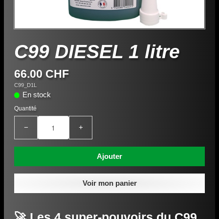
C99 DIESEL 1 litre
66.00 CHF
C99_D1L
En stock
Quantité
−
+
Ajouter
Voir mon panier
🚀 Les 4 super-pouvoirs du C99