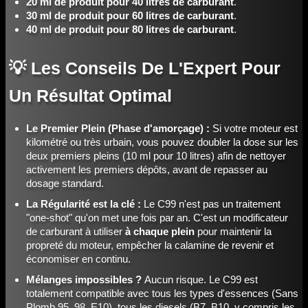
20 ml de produit pour 40 litres de carburant
.
30 ml de produit pour 60 litres de carburant
.
40 ml de produit pour 80 litres de carburant
.
💡 Les Conseils De L'Expert Pour
Un Résultat Optimal
Le Premier Plein (Phase d'amorçage) :
Si votre moteur est
kilométré ou très urbain, vous pouvez doubler la dose sur les
deux premiers pleins (10 ml pour 10 litres) afin de nettoyer
activement les premiers dépôts, avant de repasser au
dosage standard.
La Régularité est la clé :
Le C99 n'est pas un traitement
"one-shot" qu'on met une fois par an. C'est un modificateur
de carburant à utiliser
à chaque plein
pour maintenir la
propreté du moteur, empêcher la calamine de revenir et
économiser en continu.
Mélanges impossibles ?
Aucun risque. Le C99 est
totalement compatible avec tous les types d'essences (Sans
Plomb 95, 98, E10), tous les diesels (B7, B10, y compris les