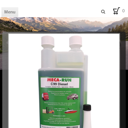
0
Menu
🏦 HOME
🛒 SHOP
📰 MAG
💡 BLOG
🪧 AVIS
🛠️ FDS
✉️ CONTACT