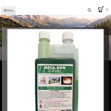
0
Menu
🏦 HOME
🛒 SHOP
📰 MAG
💡 BLOG
🪧 AVIS
🛠️ FDS
✉️ CONTACT