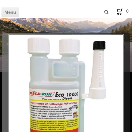
0
Menu
🏦 HOME
🛒 SHOP
📰 MAG
💡 BLOG
🪧 AVIS
🛠️ FDS
✉️ CONTACT