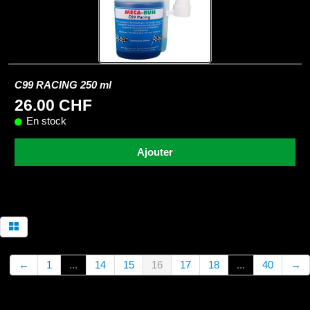
C99 RACING 250 ml
26.00 CHF
En stock
Ajouter
←
1
...
14
15
16
17
18
...
40
→