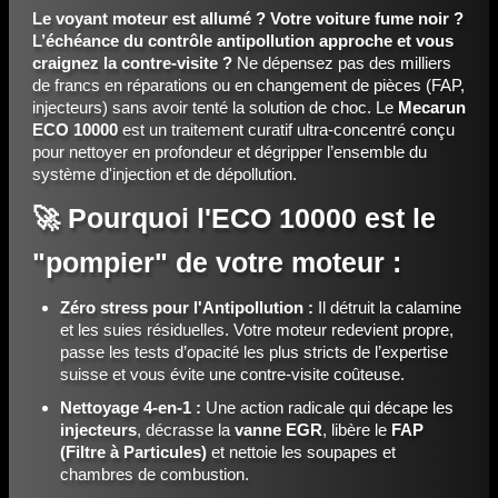
Le voyant moteur est allumé ? Votre voiture fume noir ?
L’échéance du contrôle antipollution approche et vous
craignez la contre-visite ?
Ne dépensez pas des milliers
de francs en réparations ou en changement de pièces (FAP,
injecteurs) sans avoir tenté la solution de choc. Le
Mecarun
ECO 10000
est un traitement curatif ultra-concentré conçu
pour nettoyer en profondeur et dégripper l’ensemble du
système d'injection et de dépollution.
🚀 Pourquoi l'ECO 10000 est le
"pompier" de votre moteur :
Zéro stress pour l'Antipollution :
Il détruit la calamine
et les suies résiduelles. Votre moteur redevient propre,
passe les tests d’opacité les plus stricts de l’expertise
suisse et vous évite une contre-visite coûteuse.
Nettoyage 4-en-1 :
Une action radicale qui décape les
injecteurs
, décrasse la
vanne EGR
, libère le
FAP
(Filtre à Particules)
et nettoie les soupapes et
chambres de combustion.