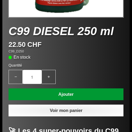
C99 DIESEL 250 ml
22.50 CHF
C99_D250
En stock
Quantité
−
+
Ajouter
Voir mon panier
🚀 Les 4 super-pouvoirs du C99