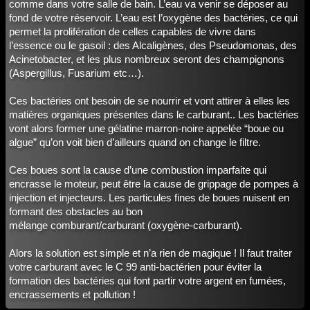
comme dans votre salle de bain. L’eau va venir se déposer au
fond de votre réservoir. L’eau est l’oxygène des bactéries, ce qui
permet la prolifération de celles capables de vivre dans
l’essence ou le gasoil : des Alcaligènes, des Pseudomonas, des
Acinetobacter, et les plus nombreux seront des champignons
(Aspergillus, Fusarium etc…).
Ces bactéries ont besoin de se nourrir et vont attirer à elles les
matières organiques présentes dans le carburant.. Les bactéries
vont alors former une gélatine marron-noire appelée “boue ou
algue” qu’on voit bien d’ailleurs quand on change le filtre.
Ces boues sont la cause d’une combustion imparfaite qui
encrasse le moteur, peut être la cause de grippage de pompes à
injection et injecteurs. Les particules fines de boues nuisent en
formant des obstacles au bon
mélange comburant/carburant (oxygène-carburant).
Alors la solution est simple et n’a rien de magique ! Il faut traiter
votre carburant avec le C 99 anti-bactérien pour éviter la
formation des bactéries qui font partir votre argent en fumées,
encrassements et pollution !