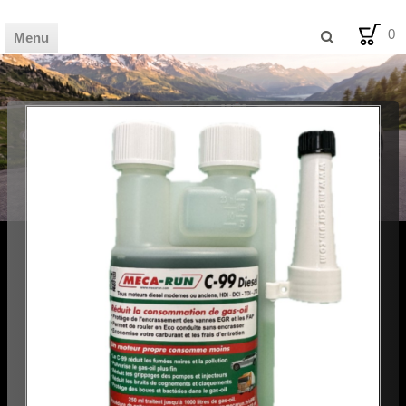
0
Menu
🏦 HOME
🛒 SHOP
📰 MAG
💡 BLOG
🪧 AVIS
🛠️ FDS
✉️ CONTACT