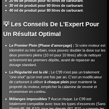
20 ml de produit pour 40 litres de carburant
.
30 ml de produit pour 60 litres de carburant
.
40 ml de produit pour 80 litres de carburant
.
💡 Les Conseils De L'Expert Pour
Un Résultat Optimal
Le Premier Plein (Phase d'amorçage) :
Si votre moteur est
kilométré ou très urbain, vous pouvez doubler la dose sur les
deux premiers pleins (10 ml pour 10 litres) afin de nettoyer
activement les premiers dépôts, avant de repasser au
dosage standard.
La Régularité est la clé :
Le C99 n'est pas un traitement
"one-shot" qu'on met une fois par an. C'est un modificateur
de carburant à utiliser
à chaque plein
pour maintenir la
propreté du moteur, empêcher la calamine de revenir et
économiser en continu.
Mélanges impossibles ?
Aucun risque. Le C99 est
totalement compatible avec tous les types d'essences (Sans
Plomb 95, 98, E10), tous les diesels (B7, B10, y compris les