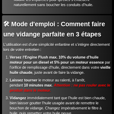
naturellement sans boucher les conduits d'huile.
🛠️ Mode d'emploi : Comment faire
une vidange parfaite en 3 étapes
L'utilisation est d'une simplicité enfantine et s'intègre directement
lors de votre entretien :
Versez
l'Engine Flush
max. 10% du volume d'huile
moteur pour un diesel et 5% pour un moteur essence
par
l'orifice de remplissage d'huile, directement dans votre
vieille
huile chaude
, juste avant de faire la vidange.
Laissez tourner
le moteur au ralenti, à l'arrêt,
pendant
10 minutes max
.
Attention : ne pas rouler avec le
produit dans le moteur.
Vidangez
immédiatement tant que l'huile est bien chaude,
bien laisser goutter l'huile usagée avant de remettre le
bouchon de vidange. Changez impérativement le filtre à
huile, puis remettez votre huile neuve.