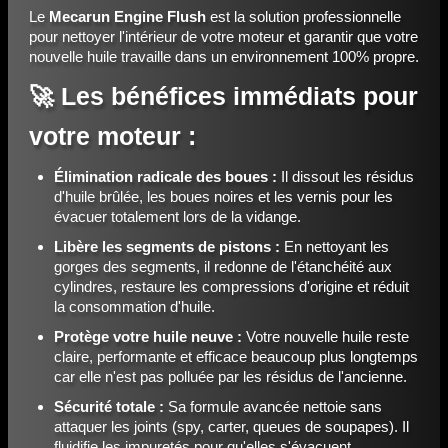
Le
Mecarun Engine Flush
est la solution professionnelle
pour nettoyer l'intérieur de votre moteur et garantir que votre
nouvelle huile travaille dans un environnement 100% propre.
🚀 Les bénéfices immédiats pour
votre moteur :
Élimination radicale des boues :
Il dissout les résidus
d'huile brûlée, les boues noires et les vernis pour les
évacuer totalement lors de la vidange.
Libère les segments de pistons :
En nettoyant les
gorges des segments, il redonne de l'étanchéité aux
cylindres, restaure les compressions d'origine et réduit
la consommation d'huile.
Protège votre huile neuve :
Votre nouvelle huile reste
claire, performante et efficace beaucoup plus longtemps
car elle n'est pas polluée par les résidus de l'ancienne.
Sécurité totale :
Sa formule avancée nettoie sans
attaquer les joints (spy, carter, queues de soupapes). Il
fluidifie les impuretés pour qu'elles s'évacuent