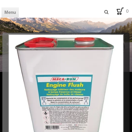
0
Menu
🏦 HOME
🛒 SHOP
📰 MAG
💡 BLOG
🪧 AVIS
🛠️ FDS
✉️ CONTACT