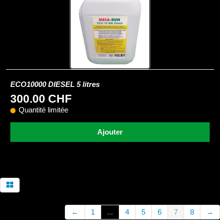
ECO10000 DIESEL 5 litres
300.00 CHF
Quantité limitée
Ajouter
←
1
...
4
5
6
7
8
→