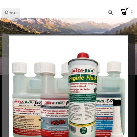
0
Menu
🏦 HOME
🛒 SHOP
📰 MAG
💡 BLOG
🪧 AVIS
🛠️ FDS
✉️ CONTACT