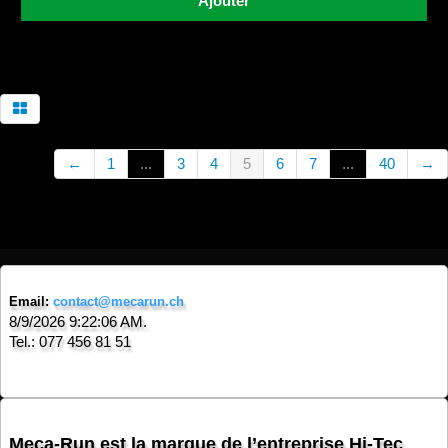
Ajouter
←
1
...
3
4
5
6
7
...
40
→
Email:
contact@mecarun.ch
8/9/2026 9:22:06 AM.
Tel.: 077 456 81 51
Meca-Run est la marque de l’entreprise Hi-Tec