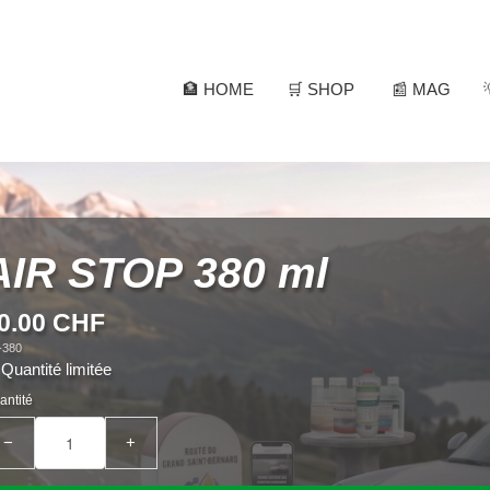
🏦 HOME
🛒 SHOP
📰 MAG
AIR STOP 380 ml
0.00 CHF
-380
Quantité limitée
antité
−
+