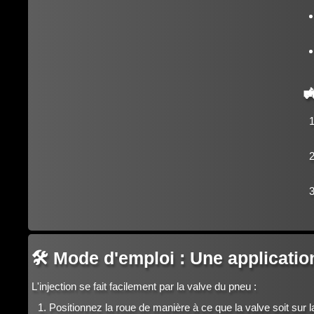

🛠️ Mode d'emploi : Une applicati
L'injection se fait facilement par la valve du pneu :
Positionnez la roue de manière à ce que la valve soit sur la