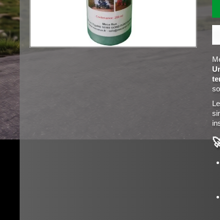
Me
Un
te
so
L
si
in
