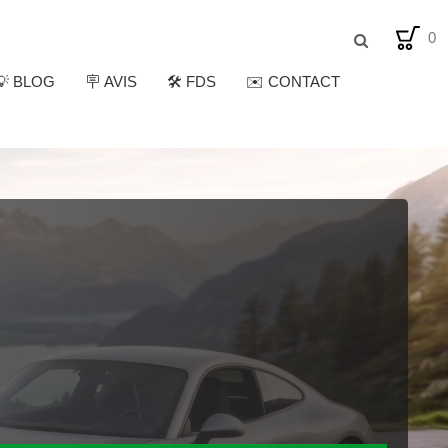
0
💡 BLOG
🪧 AVIS
🛠️ FDS
✉️ CONTACT