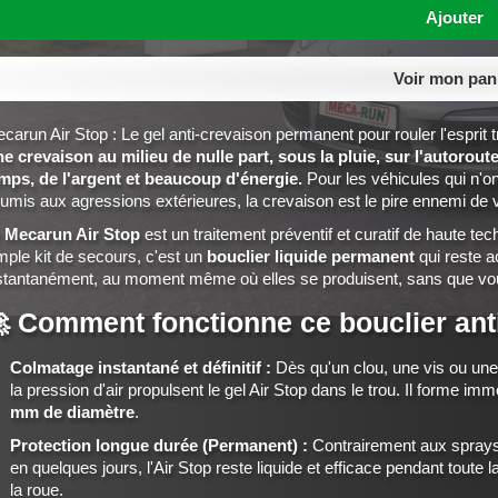
Ajouter
Voir mon pan
carun Air Stop : Le gel anti-crevaison permanent pour rouler l'esprit t
e crevaison au milieu de nulle part, sous la pluie, sur l'autoroute
mps, de l'argent et beaucoup d'énergie.
Pour les véhicules qui n'on
umis aux agressions extérieures, la crevaison est le pire ennemi de vo
e
Mecarun Air Stop
est un traitement préventif et curatif de haute te
mple kit de secours, c'est un
bouclier liquide permanent
qui reste ac
stantanément, au moment même où elles se produisent, sans que vou
 Comment fonctionne ce bouclier ant
Colmatage instantané et définitif :
Dès qu'un clou, une vis ou une 
la pression d'air propulsent le gel Air Stop dans le trou. Il forme 
mm de diamètre
.
Protection longue durée (Permanent) :
Contrairement aux sprays 
en quelques jours, l'Air Stop reste liquide et efficace pendant toute 
la roue.