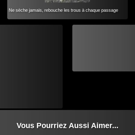
Ne sèche jamais, rebouche les trous à chaque passage
Vous Pourriez Aussi Aimer...